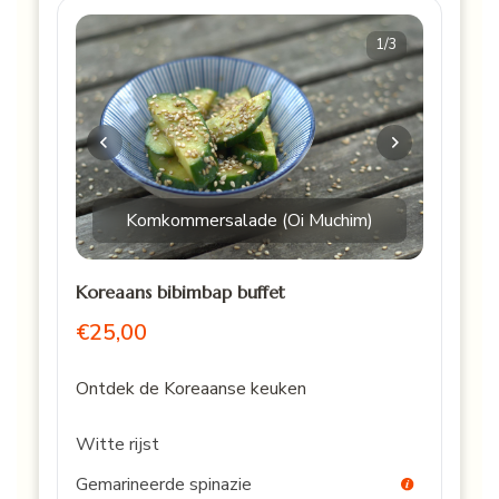
1
/3
Komkommersalade (Oi Muchim)
Koreaans bibimbap buffet
€25,00
Ontdek de Koreaanse keuken
Witte rijst
Gemarineerde spinazie