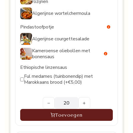
rozijnen
Algerijnse wortelchermoula
Pindastoofpotje
Algerijnse courgettesalade
Kameroense oliebollen met
bonensaus
Ethiopische linzensaus
Ful medames (tuinbonendip) met
Marokkaans brood (+€5,00)
−
+
Toevoegen