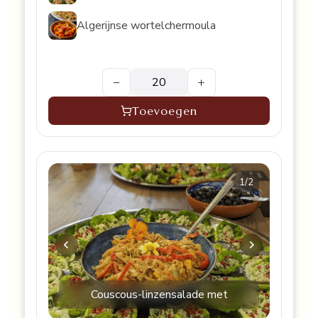
Algerijnse wortelchermoula
−
+
Toevoegen
1
/2
Couscous-linzensalade met