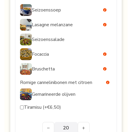
Seizoenssoep
Lasagne melanzane
Seizoenssalade
Focaccia
Bruschetta
Romige cannelinibonen met citroen
Gemarineerde olijven
Tiramisu (+€6,50)
−
+