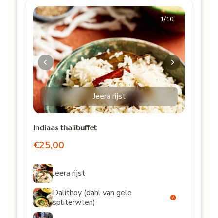
1
/10
Jeera rijst
Indiaas thalibuffet
€25,00
Jeera rijst
Dalithoy (dahl van gele
spliterwten)