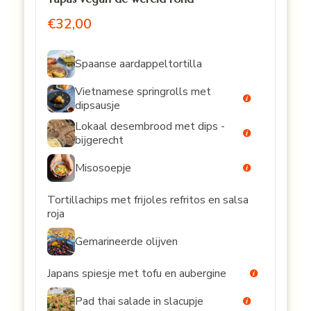
€32,00
Spaanse aardappeltortilla
Vietnamese springrolls met
dipsausje
Lokaal desembrood met dips -
bijgerecht
Misosoepje
Tortillachips met frijoles refritos en salsa
roja
Gemarineerde olijven
Japans spiesje met tofu en aubergine
Pad thai salade in slacupje