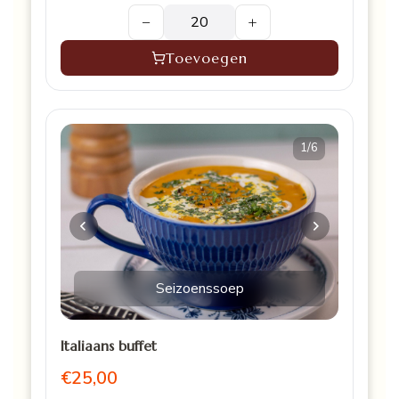
−
+
Toevoegen
1
/6
Seizoenssoep
Italiaans buffet
€25,00