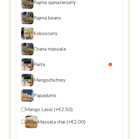
Rajma spinaziecurry
Rajma beans
Kokoscurry
Chana massala
Raita
Mangochutney
Papadums
Mango Lassi (+€2,50)
Massala chai (+€2,00)