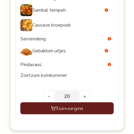
Sambal tempeh
Cassave kroepoek
Seroendeng
Gebakken uitjes
Pindasaus
Zoetzure komkommer
−
+
Toevoegen