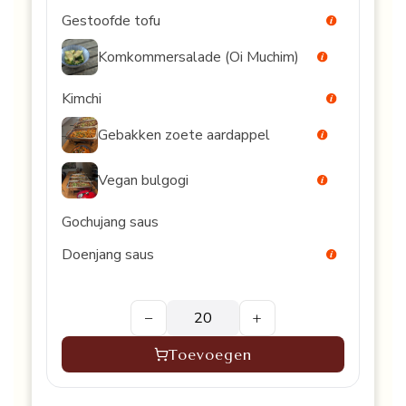
Gestoofde tofu
Komkommersalade (Oi Muchim)
Kimchi
Gebakken zoete aardappel
Vegan bulgogi
Gochujang saus
Doenjang saus
−
+
Toevoegen